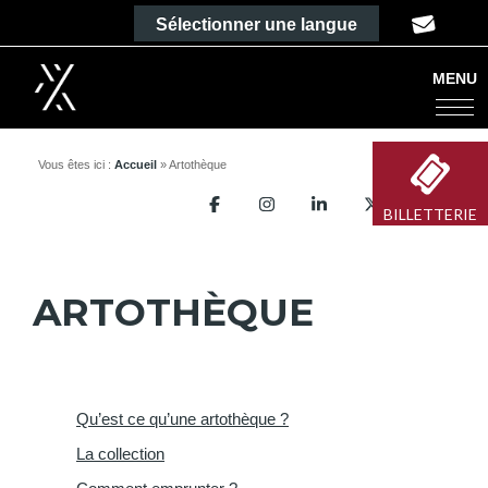
Sélectionner une langue
Les Dominicaines
MENU
Vous êtes ici :
Accueil
» Artothèque
Partager sur Facebook
Partager sur Instagram
Partager sur LinkedIn
Partager sur Tw
Imprime
BILLETTERIE
ARTOTHÈQUE
Qu’est ce qu’une artothèque ?
La collection