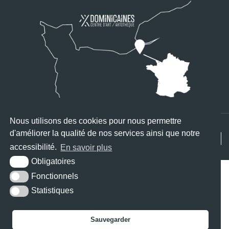
Nous utilisons des cookies pour nous permettre
d'améliorer la qualité de nos services ainsi que notre
KREA3
PLAN DU SITE
MENTIONS LÉGALES
ACCESSIBILITÉ
accessibilité.
En savoir plus
Obligatoires
Fonctionnels
Statistiques
Sauvegarder